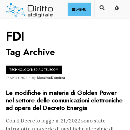
for:
Skip
MENU
to
content
FDI
Tag Archive
TECHNOLOGY MEDIA & TELECOM
15 APRILE 2022
•
By
Massimo D'Andrea
Le modifiche in materia di Golden Power
nel settore delle comunicazioni elettroniche
ad opera del Decreto Energia
Con il Decreto legge n. 21/2022 sono state
introdotte una serie di modifiche al regime di