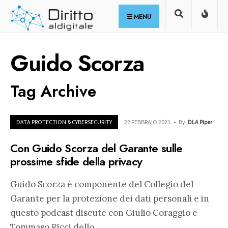
for:
Skip
MENU
to
content
Guido Scorza
Tag Archive
DATA PROTECTION & CYBERSECURITY
22 FEBBRAIO 2021
•
By
DLA Piper
Con Guido Scorza del Garante sulle
prossime sfide della privacy
Guido Scorza è componente del Collegio del
Garante per la protezione dei dati personali e in
questo podcast discute con Giulio Coraggio e
Tommaso Ricci dello
...