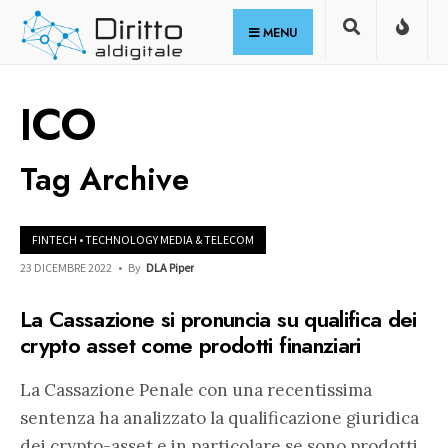
for:
Skip
MENU
to
content
ICO
Tag Archive
FINTECH
•
TECHNOLOGY MEDIA & TELECOM
23 DICEMBRE 2022
•
By
DLA Piper
La Cassazione si pronuncia su qualifica dei
crypto asset come prodotti finanziari
La Cassazione Penale con una recentissima
sentenza ha analizzato la qualificazione giuridica
dei crypto-asset e in particolare se sono prodotti