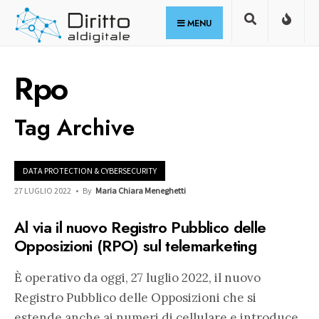
for:
Skip
MENU
to
content
Rpo
Tag Archive
DATA PROTECTION & CYBERSECURITY
27 LUGLIO 2022
•
By
Maria Chiara Meneghetti
Al via il nuovo Registro Pubblico delle
Opposizioni (RPO) sul telemarketing
È operativo da oggi, 27 luglio 2022, il nuovo
Registro Pubblico delle Opposizioni che si
estende anche ai numeri di cellulare e introduce