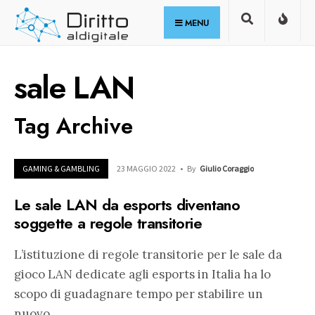
for:
Skip
MENU
to
content
sale LAN
Tag Archive
GAMING & GAMBLING
23 MAGGIO 2022
•
By
Giulio Coraggio
Le sale LAN da esports diventano
soggette a regole transitorie
L’istituzione di regole transitorie per le sale da
gioco LAN dedicate agli esports in Italia ha lo
scopo di guadagnare tempo per stabilire un
nuovo
...