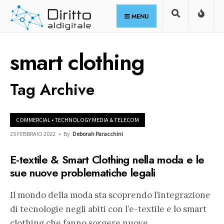
for:
Skip
MENU
to
content
smart clothing
Tag Archive
COMMERCIAL
•
TECHNOLOGY MEDIA & TELECOM
25 FEBBRAIO 2022
•
By
Deborah Paracchini
E-textile & Smart Clothing nella moda e le
sue nuove problematiche legali
Il mondo della moda sta scoprendo l’integrazione
di tecnologie negli abiti con l’e-textile e lo smart
clothing che fanno sorgere nuove
...