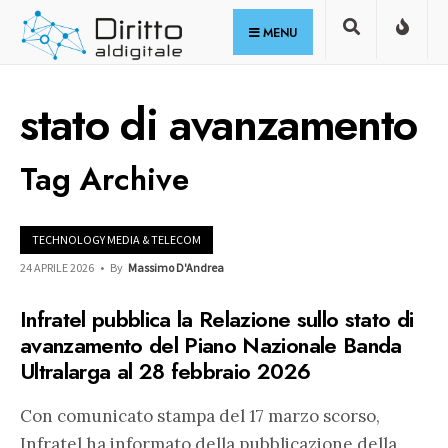
for:
Skip
MENU
to
content
stato di avanzamento
Tag Archive
TECHNOLOGY MEDIA & TELECOM
24 APRILE 2026
•
By
Massimo D'Andrea
Infratel pubblica la Relazione sullo stato di
avanzamento del Piano Nazionale Banda
Ultralarga al 28 febbraio 2026
Con comunicato stampa del 17 marzo scorso,
Infratel ha informato della pubblicazione della