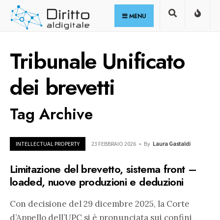
for:
Skip
MENU
to
content
Tribunale Unificato
dei brevetti
Tag Archive
INTELLECTUAL PROPERTY
23 FEBBRAIO 2026
•
By
Laura Gastaldi
Limitazione del brevetto, sistema front –
loaded, nuove produzioni e deduzioni
Con decisione del 29 dicembre 2025, la Corte
d’Appello dell’UPC si è pronunciata sui confini