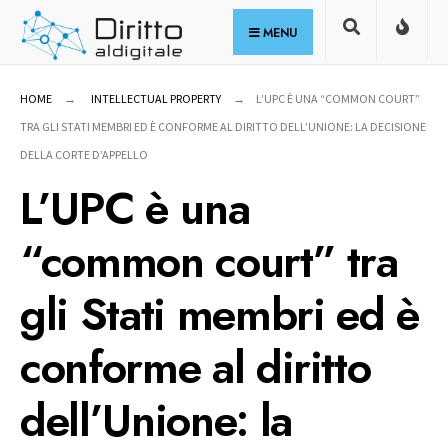
for:
Skip
MENU
to
content
HOME
INTELLECTUAL PROPERTY
L’UPC È UNA “COMMON COURT”
TRA GLI STATI MEMBRI ED È CONFORME AL DIRITTO DELL’UNIONE: LA DECISIONE
DELLA CORTE D’APPELLO
L’UPC è una
“common court” tra
gli Stati membri ed è
conforme al diritto
dell’Unione: la