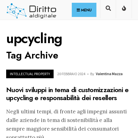
for:
Skip
MENU
to
content
upcycling
Tag Archive
INTELLECTUAL PROPERTY
20 FEBBRAIO 2024
•
By
Valentina Mazza
Nuovi sviluppi in tema di customizzazioni e
upcycling e responsabilità dei resellers
Negli ultimi tempi, di fronte agli impegni assunti
dalle aziende in tema di sostenibilità e alla
sempre maggiore sensibilità dei consumatori
soprattutto più
...