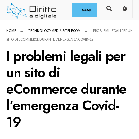
for:
Skip
MENU
to
content
HOME
TECHNOLOGY MEDIA & TELECOM
I PROBLEMI LEGALI PER UN
SITO DI ECOMMERCE DURANTE L’EMERGENZA COVID-19
I problemi legali per
un sito di
eCommerce durante
l’emergenza Covid-
19