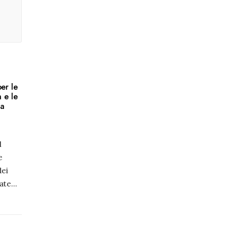
er le
 e le
ta
l
e
dei
late
...