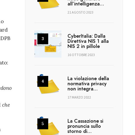
all’intelligenza…
21 AGOSTO 2023
no
dard
CyberItalia: Dalla
EDPB
Direttiva NIS 1 alla
NIS 2 in pillole
16 OTTOBRE 2023
ato:
La violazione della
normativa privacy
iedono
non integra…
17 MARZO 2022
i che
La Cassazione si
pronuncia sullo
a
storno di…