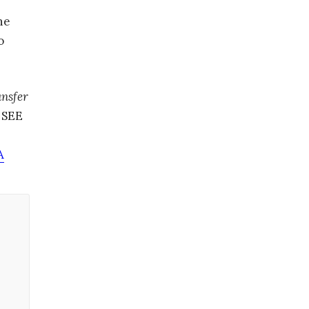
he
o
ansfer
o SEE
A