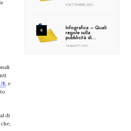
le
5 SETTEMBRE 2022
Infografica – Quali
regole sulla
pubblicità di…
24 MARZO 2022
onali
nti
GUE
, e
nto
al di
 che,