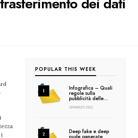
 trasferimento dei dati
POPULAR THIS WEEK
ard
Infografica – Quali
o
regole sulla
pubblicità delle…
18 MARZO 2022
i
rtezza
Deep fake e deep
 i
nude generate