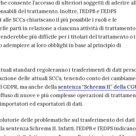
che consente l’accesso di ulteriori soggetti di aderire al
nsabili del trattamento. Inoltre, l’EDPB e l’EDPS
alle SCCs chiariscano il più possibile i ruoli e le
lle parti in relazione a ciascuna attività di trattamento
nderebbe più difficile per i titolari del trattamento o i
 adempiere ai loro obblighi in base al principio di
tuali standard regoleranno i trasferimenti di dati pers
tituzione delle attuali SCCs, tenendo conto dei cambiame
 il GDPR, ma anche della
sentenza “Schrems II” della C
diffuso di nuove e più complesse operazioni di trattame
mportatori ed esportatori di dati.
lutorie delle problematiche sul trasferimento dei dati 
la sentenza Schrems II. Infatti, l’EDPB e l’EDPS indicano