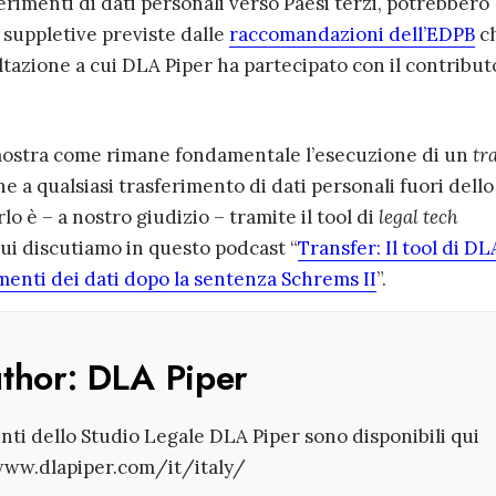
ferimenti di dati personali verso Paesi terzi, potrebbero
 suppletive previste dalle
raccomandazioni dell’EDPB
c
tazione a cui DLA Piper ha partecipato con il contribut
mostra come rimane fondamentale l’esecuzione di un
tr
ne a qualsiasi trasferimento di dati personali fuori dell
o è – a nostro giudizio – tramite il tool di
legal tech
cui discutiamo in questo podcast “
Transfer: Il tool di DL
imenti dei dati dopo la sentenza Schrems II
”.
uthor:
DLA Piper
enti dello Studio Legale DLA Piper sono disponibili qui
www.dlapiper.com/it/italy/