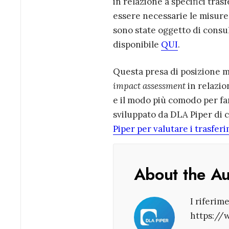
in relazione a specifici tras
essere necessarie le misure
sono state oggetto di consul
disponibile
QUI
.
Questa presa di posizione 
impact assessment
in relazio
e il modo più comodo per farl
sviluppato da DLA Piper di 
Piper per valutare i trasfer
About the A
I riferim
https://