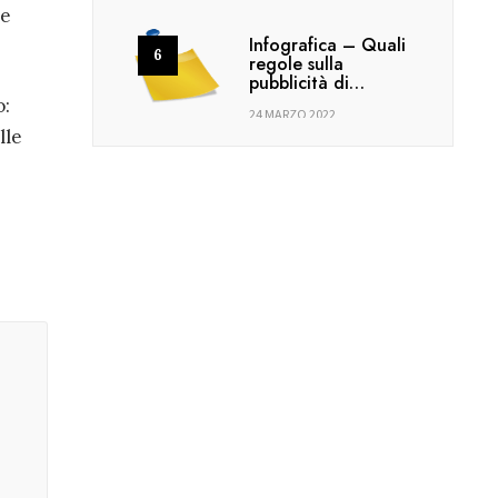
ne
Infografica – Quali
regole sulla
pubblicità di…
o:
24 MARZO 2022
lle