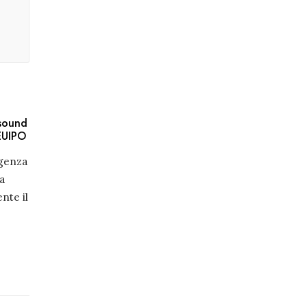
 sound
’EUIPO
igenza
ta
nte il