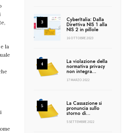
o
i
CyberItalia: Dalla
te,
Direttiva NIS 1 alla
NIS 2 in pillole
16 OTTOBRE 2023
e la
tuale
La violazione della
normativa privacy
non integra…
 che
17 MARZO 2022
La Cassazione si
pronuncia sullo
i
storno di…
5 SETTEMBRE 2022
 come