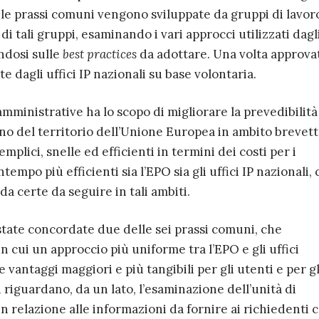
o, le prassi comuni vengono sviluppate da gruppi di lavor
i tali gruppi, esaminando i vari approcci utilizzati dagl
andosi sulle
best practices
da adottare. Una volta approva
dagli uffici IP nazionali su base volontaria.
mministrative ha lo scopo di migliorare la prevedibilità 
erno del territorio dell’Unione Europea in ambito brevet
mplici, snelle ed efficienti in termini dei costi per i
empo più efficienti sia l’EPO sia gli uffici IP nazionali,
da certe da seguire in tali ambiti.
tate concordate due delle sei prassi comuni, che
n cui un approccio più uniforme tra l’EPO e gli uffici
 vantaggi maggiori e più tangibili per gli utenti e per gl
i riguardano, da un lato, l’esaminazione dell’unità di
in relazione alle informazioni da fornire ai richiedenti