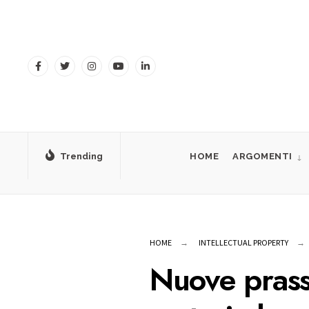
for:
Skip
to
content
Trending
HOME
ARGOMENTI
HOME
INTELLECTUAL PROPERTY
Nuove prass