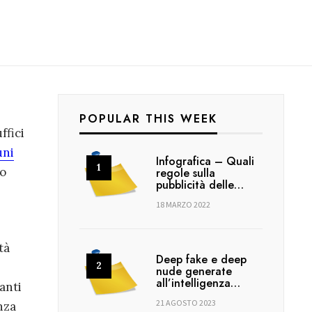
POPULAR THIS WEEK
ffici
uni
Infografica – Quali
no
regole sulla
pubblicità delle…
18 MARZO 2022
tà
Deep fake e deep
nude generate
all’intelligenza…
tanti
21 AGOSTO 2023
nza