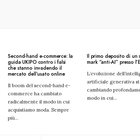
Second-hand e-commerce: la
Il primo deposito di un
guida UKIPO contro i falsi
mark “anti-AI” presso l
che stanno invadendo il
mercato dell’usato online
L’evoluzione dell’intell
artificiale generativa s
Il boom del second-hand e-
cambiando profondame
commerce ha cambiato
modo in cui
...
radicalmente il modo in cui
acquistiamo moda. Sempre
più
...