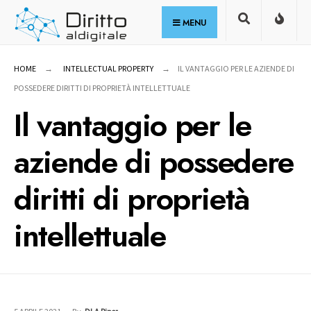
for:
Skip
MENU
to
content
HOME
INTELLECTUAL PROPERTY
IL VANTAGGIO PER LE AZIENDE DI
POSSEDERE DIRITTI DI PROPRIETÀ INTELLETTUALE
Il vantaggio per le
aziende di possedere
diritti di proprietà
intellettuale