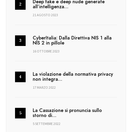
Deep fake e deep nude generate
all’intelligenza…
21 AGOSTO 2023
CyberItalia: Dalla Direttiva NIS 1 alla
NIS 2 in pillole
16 OTTOBRE 2023
La violazione della normativa privacy
non integra…
17 MARZO 2022
La Cassazione si pronuncia sullo
storno di…
5 SETTEMBRE 2022