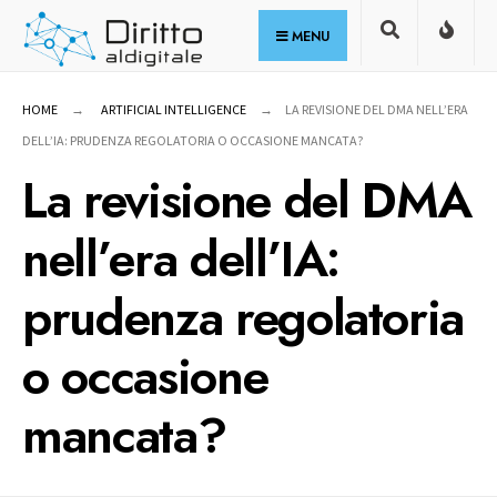
for:
Skip
MENU
to
content
HOME
ARTIFICIAL INTELLIGENCE
LA REVISIONE DEL DMA NELL’ERA
DELL’IA: PRUDENZA REGOLATORIA O OCCASIONE MANCATA?
La revisione del DMA
nell’era dell’IA:
prudenza regolatoria
o occasione
mancata?