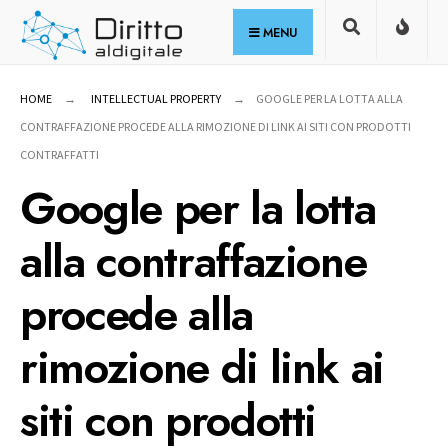
for:
Skip
MENU
to
content
HOME
INTELLECTUAL PROPERTY
GOOGLE PER LA LOTTA ALLA
CONTRAFFAZIONE PROCEDE ALLA RIMOZIONE DI LINK AI SITI CON PRODOTTI
CONTRAFFATTI
Google per la lotta
alla contraffazione
procede alla
rimozione di link ai
siti con prodotti