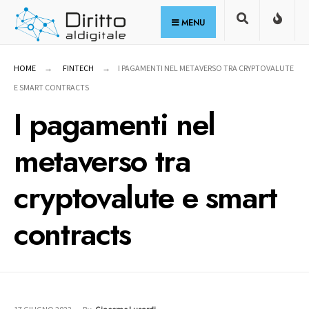
for:
Skip
MENU
to
content
HOME
FINTECH
I PAGAMENTI NEL METAVERSO TRA CRYPTOVALUTE
E SMART CONTRACTS
I pagamenti nel
metaverso tra
cryptovalute e smart
contracts