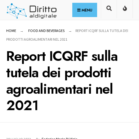
for:
Skip
MENU
to
content
HOME
FOOD AND BEVERAGES
REPORT ICQRF SULLA TUTELA DEI
PRODOTTI AGROALIMENTARI NEL 2021
Report ICQRF sulla
tutela dei prodotti
agroalimentari nel
2021