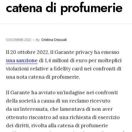
catena di profumerie
5 DICEMBRE 2022
•
By
Cristina Criscuoli
Il 20 ottobre 2022, il
Garante privacy
ha emesso
un
a sanzione
di 1,4 milioni di euro per molteplici
violazioni relative a fidelity card
nei confronti di
una nota catena di profumeri
e
.
Il Garante
ha
avviato
un’indagine nei confronti
d
e
lla società a
causa
di un reclamo
ricevuto
d
a
un’interessata, che lamentava di non aver
ottenuto
riscontro
ad una richiesta di esercizio
dei diritti, rivolta alla
catena di profumerie