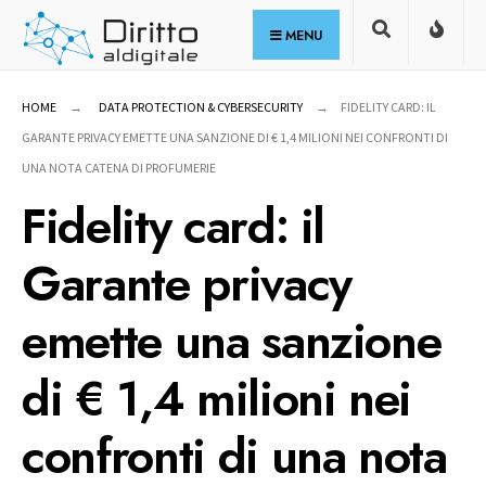
for:
Skip
MENU
to
content
HOME
DATA PROTECTION & CYBERSECURITY
FIDELITY CARD: IL
GARANTE PRIVACY EMETTE UNA SANZIONE DI € 1,4 MILIONI NEI CONFRONTI DI
UNA NOTA CATENA DI PROFUMERIE
Fidelity card: il
Garante privacy
emette una sanzione
di € 1,4 milioni nei
confronti di una nota