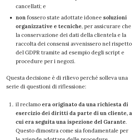
cancellati
; e
non
fossero state adottate
i
donee
soluzioni
organizzative e tecniche
, per assicurare che
la conservazione
dei dati della clientela e la
raccolta dei consensi avven
issero
nel rispetto
del GDPR tramite ad esempio degli script e
procedure per i negozi.
Questa
decisione è di rilievo perché solleva una
serie di questioni di riflessione:
il reclamo
era originato da una richiesta di
esercizio dei diritti da parte di un cliente, a
cui era seguita una ispezione del Garante
.
Questo dimostra come sia fondamentale per
le aziende adottare delle procedur
e