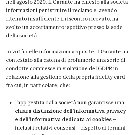
nell’agosto 2020.
Il Garante ha chiesto alla società
informazioni
per istruire il reclamo
e, avendo
ritenuto insufficiente il riscontro
ricevuto, ha
svolto un acc
e
rtamento ispettivo
presso la sede
della società.
In virtù delle informazioni acquisite,
il Garante
ha
contestato alla
catena
di profumerie
una serie di
condotte commesse in violazione del GDPR
in
relazione alla gestione della propria
fidelity card
fra cui, in particolare
, che
:
l’app gestita dalla società
non
garant
isse
una
chiara distinzione
dell’
informativa privacy
e dell’
informativa
dedicata ai
cookies
–
inclusi i
r
elativi
consensi
–
rispetto ai
termini