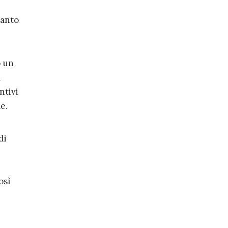
uanto
o un
a
ntivi
e.
di
osì