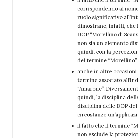
il fatto che il termine “M
corrispondendo al nome 
ruolo significativo all’
dimostrano, infatti, che
DOP “Morellino di Scansa
non sia un elemento dist
quindi, con la percezion
del termine “Morellino” 
anche in altre occasioni 
termine associato all’in
“Amarone”. Diversamente
quindi, la disciplina del
disciplina delle DOP del
circostanze un’applicazi
il fatto che il termine “
non esclude la protezion