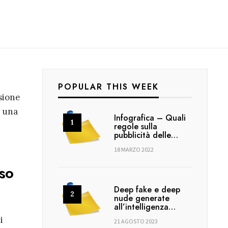
POPULAR THIS WEEK
sione
i una
Infografica – Quali
regole sulla
pubblicità delle…
18 MARZO 2022
uso
Deep fake e deep
nude generate
all’intelligenza…
i
21 AGOSTO 2023