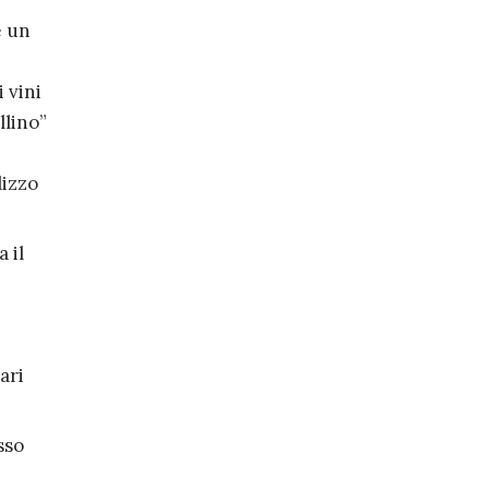
e un
 vini
llino”
lizzo
 il
ari
sso