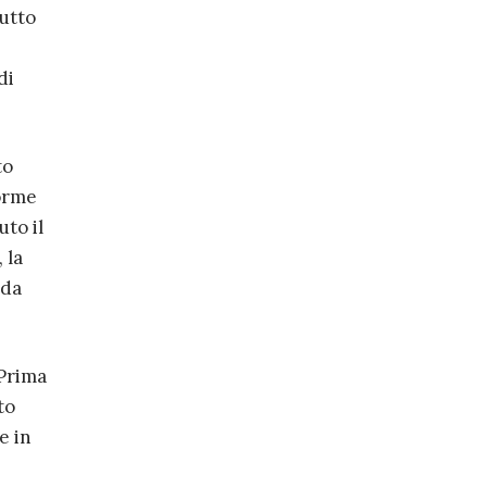
tutto
di
to
forme
uto il
 la
nda
 Prima
to
e in