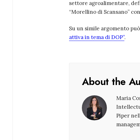
settore agroalimentare, def
“Morellino di Scansano” con
Su un simile argomento può 
attiva in tema di DOP”
.
About the A
Maria Cor
Intellect
Piper nel
managem