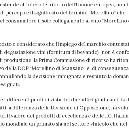
estende all’intero territorio dell’Unione europea, non 
 di percepire il significato del termine “Morellino” che
el consumatore il solo collegamento al vino “Morellino 
sposto e considerato che l’impiego del marchio contesta
i di degustazione vini (fornitura di bevande)” non è con
e di produzione, la Prima Commissione di ricorso ha riten
o della DOP “Morellino di Scansano” e, di conseguenza,
 annullando la decisione impugnata e respinto la doma
designati.
e i differenti punti di vista dei due uffici giudicanti. La
tti, a differenza della Divisione di Opposizione, ha volu
, il valore dei prodotti di eccellenza e delle I.G. italian
lo mondiale un primato sia nel settore vinicolo che nel