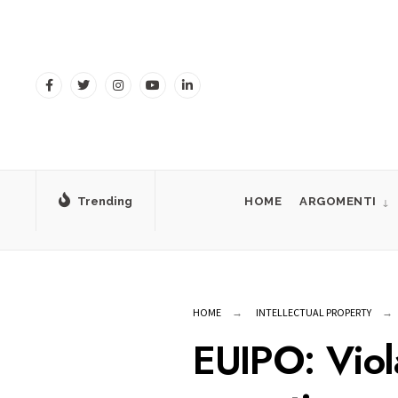
for:
Skip
to
content
Trending
HOME
ARGOMENTI
HOME
INTELLECTUAL PROPERTY
EUIPO: Viol