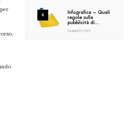
è
 per
Infografica – Quali
regole sulla
pubblicità di…
24 MARZO 2022
corso,
nando