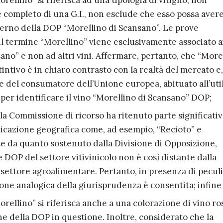
orellino” si riferisca ad una tipologia di vitigno, non
completo di una G.I., non esclude che esso possa aver
interno della DOP “Morellino di Scansano”. Le prove
 il termine “Morellino” viene esclusivamente associato ai
no” e non ad altri vini. Affermare, pertanto, che “More
intivo è in chiaro contrasto con la realtà del mercato e,
e del consumatore dell’Unione europea, abituato all’uti
per identificare il vino “Morellino di Scansano” DOP;
la Commissione di ricorso ha ritenuto parte significativa
dicazione geografica come, ad esempio, “Recioto” e
 da quanto sostenuto dalla Divisione di Opposizione,
le DOP del settore vitivinicolo non è così distante dalla
 settore agroalimentare. Pertanto, in presenza di peculi
one analogica della giurisprudenza è consentita; infine
Morellino” si riferisca anche a una colorazione di vino ro
e della DOP in questione. Inoltre, considerato che la