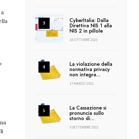
 a
CyberItalia: Dalla
ella
Direttiva NIS 1 alla
NIS 2 in pillole
16 OTTOBRE 2023
o
La violazione della
normativa privacy
non integra…
17 MARZO 2022
La Cassazione si
pronuncia sullo
storno di…
ima
5 SETTEMBRE 2022
li