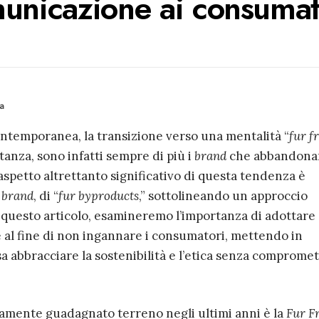
municazione ai consumat
la
ontemporanea, la transizione verso una mentalità “
fur f
anza, sono infatti sempre di più i
brand
che abbandona
 aspetto altrettanto significativo di questa tendenza è
i
brand
, di “
fur byproducts
,” sottolineando un approccio
n questo articolo, esamineremo l’importanza di adottare
al fine di non ingannare i consumatori, mettendo in
 abbracciare la sostenibilità e l’etica senza comprome
mente guadagnato terreno negli ultimi anni è la
Fur F