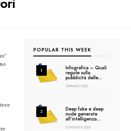
ori
POPULAR THIS WEEK
ree
”
no
Infografica – Quali
regole sulla
pubblicità delle…
18 MARZO 2022
ttere
Deep fake e deep
nude generate
all’intelligenza…
21 AGOSTO 2023
ree