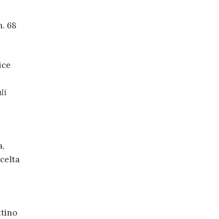
n. 68
ice
li
a,
celta
ttino