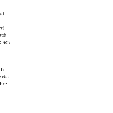
nti
rti
tali
no non
1)
e che
ibre
i