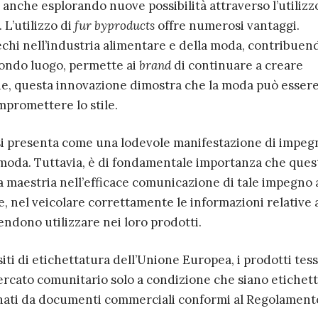
o anche esplorando nuove possibilità attraverso l’utilizz
“. L’utilizzo di
fur byproducts
offre numerosi vantaggi.
echi nell’industria alimentare e della moda, contribuen
econdo luogo, permette ai
brand
di continuare a creare
fine, questa innovazione dimostra che la moda può esser
mpromettere lo stile.
 si presenta come una lodevole manifestazione di impeg
i moda. Tuttavia, è di fondamentale importanza che ques
 maestria nell’efficace comunicazione di tale impegno 
, nel veicolare correttamente le informazioni relative a
tendono utilizzare nei loro prodotti.
ti di etichettatura dell’Unione Europea, i prodotti tessi
rcato comunitario solo a condizione che siano etichett
nati da documenti commerciali conformi al Regolament