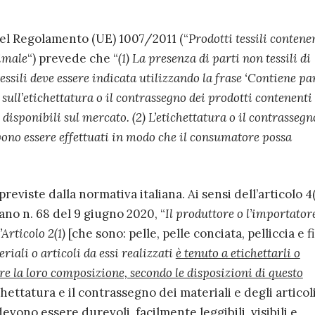
2 del Regolamento (UE) 1007/2011 (“
Prodotti tessili contene
nimale
“) prevede che “
(1) La presenza di parti non tessili di
essili deve essere indicata utilizzando la frase ‘Contiene pa
 sull’etichettatura o il contrassegno dei prodotti contenenti 
 disponibili sul mercato. (2) L’etichettatura o il contrasseg
vono essere effettuati in modo che il consumatore possa
eviste dalla normativa italiana. Ai sensi dell’articolo 4(
ano n. 68 del 9 giugno 2020, “
Il produttore o l’importator
’Articolo 2(1)
[che sono: pelle, pelle conciata, pelliccia e f
riali o articoli da essi realizzati
è tenuto a etichettarli o
re la loro composizione, secondo le disposizioni di questo
tichettatura e il contrassegno dei materiali e degli articol
vono essere durevoli, facilmente leggibili, visibili e