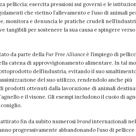
 pelliccia; esercita pressioni sui governi e le istituzio
golamenti che vietino l’allevamento e l’uso di animali per
ne, monitora e denuncia le pratiche crudeli nell’industr
ve tangibili per sostenere la sua causa e spingere verso
tato da parte della
Fur Free Alliance
è l’impiego di pellic
ella catena di approvvigionamento alimentare. In tal mo
sottoprodotto dell’industria, evitando il suo smaltimento
assimizzazione del suo utilizzo, rendendolo anche più
i prodotti ottenuti dalla lavorazione di animali destinat
gnello e il visone. Gli esempi includono il cuoio di agne
 coniglio.
 attirato fin da subito numerosi
brand
internazionali nel
tanno progressivamente abbandonando l’uso di pellicce