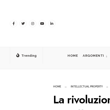
for:
Skip
to
content
Trending
HOME
ARGOMENTI
HOME
INTELLECTUAL PROPERTY
La rivoluzio