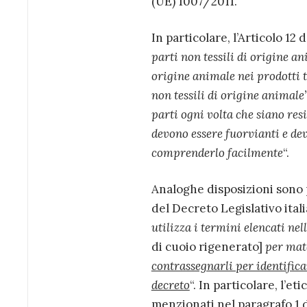
(UE) 1007/2011.
In particolare, l’Articolo 1
parti non tessili di origine a
origine animale nei prodotti t
non tessili di origine animale’
parti ogni volta che siano resi
devono essere fuorvianti e de
comprenderlo facilmente
“.
Analoghe disposizioni sono pr
del Decreto Legislativo itali
utilizza i termini elencati nell
di cuoio rigenerato]
per mate
contrassegnarli per identifica
decreto
“. In particolare, l’e
menzionati nel paragrafo 1 de