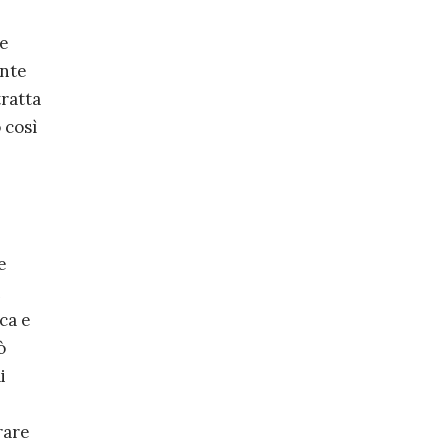
te
ente
tratta
 così
e
n
ca e
ò
i
rare