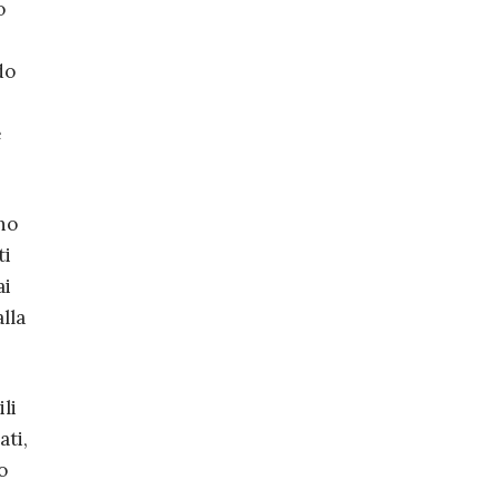
o
do
e
no
ti
ai
lla
li
ati,
o