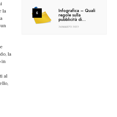
ni
Infografica – Quali
 la
regole sulla
ia
pubblicità di…
 un
24 MARZO 2022
ce
do, la
 in
i al
llo,