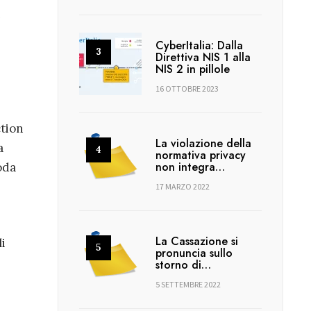
i
CyberItalia: Dalla
Direttiva NIS 1 alla
NIS 2 in pillole
16 OTTOBRE 2023
ction
La violazione della
a
normativa privacy
non integra…
oda
17 MARZO 2022
La Cassazione si
i
pronuncia sullo
storno di…
5 SETTEMBRE 2022