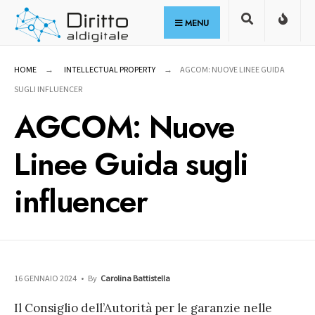
for:
Skip
MENU
to
content
HOME
INTELLECTUAL PROPERTY
AGCOM: NUOVE LINEE GUIDA
SUGLI INFLUENCER
AGCOM: Nuove
Linee Guida sugli
influencer
16 GENNAIO 2024
•
By
Carolina Battistella
Il Consiglio dell’Autorità per le garanzie nelle