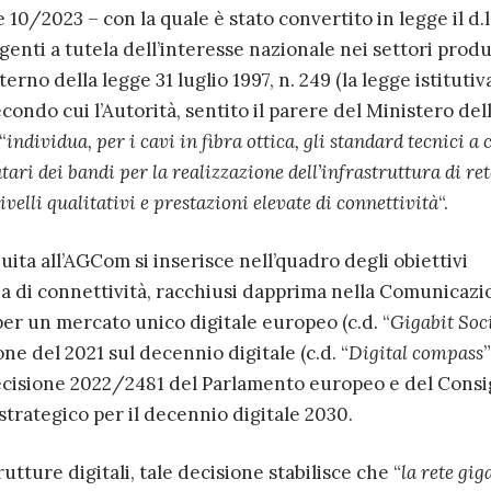
gge 10/2023 – con la quale è stato convertito in legge il d.l
nti a tutela dell’interesse nazionale nei settori produ
nterno della legge 31 luglio 1997, n. 249 (la legge istitutiv
condo cui l’Autorità, sentito il parere del Ministero del
“
individua, per i cavi in fibra ottica, gli standard tecnici a 
ari dei bandi per la realizzazione dell’infrastruttura di ret
velli qualitativi e prestazioni elevate di connettività
“.
ta all’AGCom si inserisce nell’quadro degli obiettivi
ria di connettività, racchiusi dapprima nella Comunicaz
per un mercato unico digitale europeo (c.d. “
Gigabit Soc
ne del 2021 sul decennio digitale (c.d. “
Digital compass
”
ecisione 2022/2481 del Parlamento europeo e del Consi
strategico per il decennio digitale 2030.
utture digitali, tale decisione stabilisce che “
la rete gig