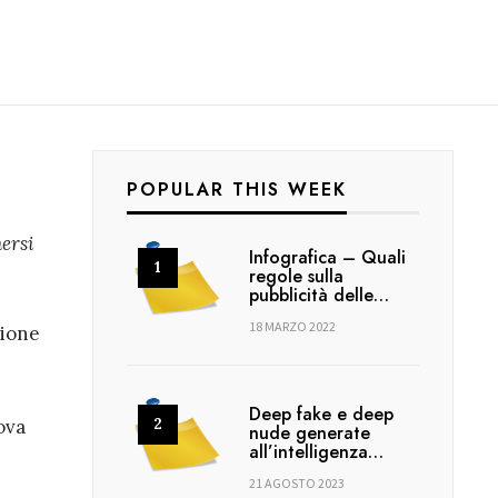
POPULAR THIS WEEK
nersi
Infografica – Quali
regole sulla
pubblicità delle…
18 MARZO 2022
zione
Deep fake e deep
ova
nude generate
all’intelligenza…
21 AGOSTO 2023