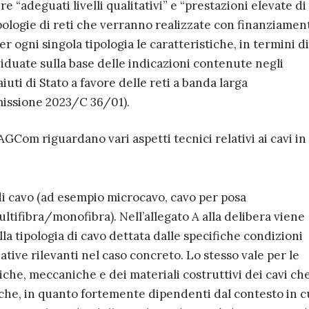
re “adeguati livelli qualitativi” e “prestazioni elevate di
ipologie di reti che verranno realizzate con finanziamen
r ogni singola tipologia le caratteristiche, in termini di
ividuate sulla base delle indicazioni contenute negli
uti di Stato a favore delle reti a banda larga
issione 2023/C 36/01).
’AGCom riguardano vari aspetti tecnici relativi ai cavi in 
a di cavo (ad esempio microcavo, cavo per posa
ltifibra/monofibra). Nell’allegato A alla delibera viene
lla tipologia di cavo dettata dalle specifiche condizioni
zative rilevanti nel caso concreto. Lo stesso vale per le
che, meccaniche e dei materiali costruttivi dei cavi ch
che, in quanto fortemente dipendenti dal contesto in c