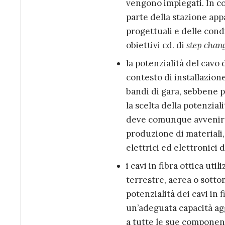
vengono impiegati. In co
parte della stazione appa
progettuali e delle cond
obiettivi cd. di
step chan
la potenzialità del cavo
contesto di installazion
bandi di gara, sebbene p
la scelta della potenzial
deve comunque avvenire 
produzione di materiali,
elettrici ed elettronici d
i cavi in fibra ottica uti
terrestre, aerea o sottom
potenzialità dei cavi in f
un’adeguata capacità aggi
a tutte le sue component