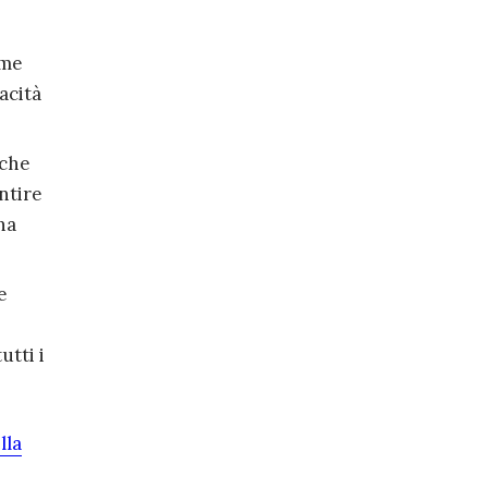
ome
acità
 che
ntire
na
e
utti i
lla