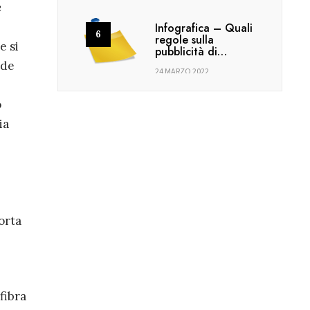
e
Infografica – Quali
regole sulla
e si
pubblicità di…
ede
24 MARZO 2022
o
ia
orta
fibra