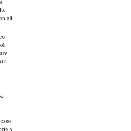
a
che
on gli
co
oli
dare
nto
sa
rosso
orie a