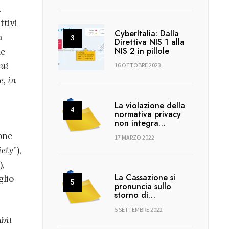
.
ttivi
CyberItalia: Dalla
a
Direttiva NIS 1 alla
NIS 2 in pillole
le
cui
16 OTTOBRE 2023
e, in
La violazione della
normativa privacy
non integra…
ione
17 MARZO 2022
iety
”),
),
La Cassazione si
glio
pronuncia sullo
storno di…
5 SETTEMBRE 2022
abit