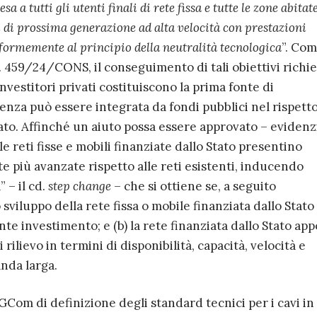
sa a tutti gli utenti finali di rete fissa e tutte le zone abitat
li di prossima generazione ad alta velocità con prestazioni
formemente al principio della neutralità tecnologica
”. Com
el. 459/24/CONS, il conseguimento di tali obiettivi richi
nvestitori privati costituiscono la prima fonte di
enza può essere integrata da fondi pubblici nel rispett
tato. Affinché un aiuto possa essere approvato – evidenz
e reti fisse e mobili finanziate dallo Stato presentino
 più avanzate rispetto alle reti esistenti, inducendo
 – il cd.
step change
– che si ottiene se, a seguito
o sviluppo della rete fissa o mobile finanziata dallo Stato
e investimento; e (b) la rete finanziata dallo Stato app
rilievo in termini di disponibilità, capacità, velocità e
nda larga.
GCom di definizione degli standard tecnici per i cavi in 