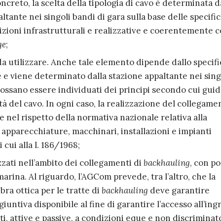
ncreto, la scelta della tipologia di cavo è determinata d
ltante nei singoli bandi di gara sulla base delle specifi
izioni infrastrutturali e realizzative e coerentemente c
ge
;
 da utilizzare. Anche tale elemento dipende dallo specifi
e e viene determinato dalla stazione appaltante nei sing
ossano essere individuati dei principi secondo cui gui
ità del cavo. In ogni caso, la realizzazione del collegame
nel rispetto della normativa nazionale relativa alla
 apparecchiature, macchinari, installazioni e impianti
i cui alla l. 186/1968;
lizzati nell’ambito dei collegamenti di
backhauling
, con po
arina. Al riguardo, l’AGCom prevede, tra l’altro, che la
ibra ottica per le tratte di
backhauling
deve garantire
untiva disponibile al fine di garantire l’accesso all’ing
i, attive e passive, a condizioni eque e non discriminat