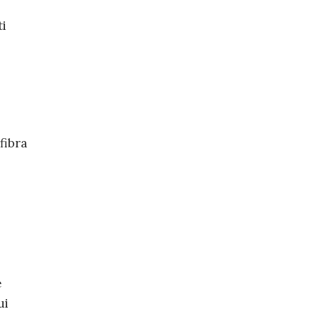
ti
fibra
e
ui