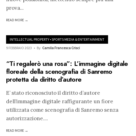
prova
...
READ MORE →
INTELLECTUAL PROPERTY
•
SPORTS MEDIA & ENTERTAINMENT
9 FEBBRAIO 2023
•
By
Camila Francesca Crisci
“Ti regalerò una rosa”: L’immagine digitale
floreale della scenografia di Sanremo
protetta da diritto d’autore
E’ stato riconosciuto il diritto d’autore
dell’immagine digitale raffigurante un fiore
utilizzata come scenografia di Sanremo senza
autorizzazione.
...
READ MORE →