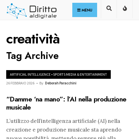
for:
Skip
MENU
to
content
creatività
Tag Archive
ARTIFICIAL INTELLIGENCE
•
SPORTS MEDIA & ENTERTAINMENT
26 FEBBRAIO 2026
•
By
Deborah Paracchini
“Damme ‘na mano”: l’AI nella produzione
musicale
L’utilizzo dell’intelligenza artificiale (AI) nella
creazione e produzione musicale sta aprendo
nuove possibilità, mettendo sempre più alla