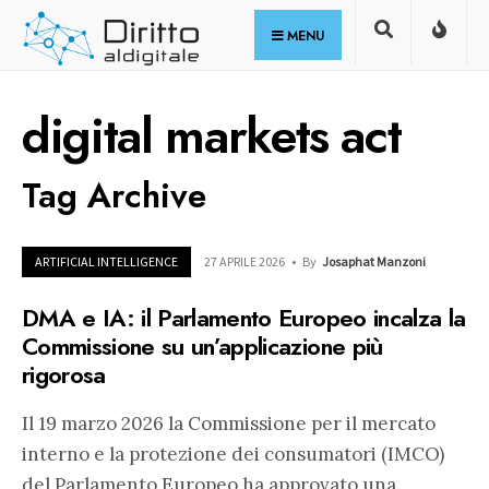
for:
Skip
MENU
to
content
digital markets act
Tag Archive
ARTIFICIAL INTELLIGENCE
27 APRILE 2026
•
By
Josaphat Manzoni
DMA e IA: il Parlamento Europeo incalza la
Commissione su un’applicazione più
rigorosa
Il 19 marzo 2026 la Commissione per il mercato
interno e la protezione dei consumatori (IMCO)
del Parlamento Europeo ha approvato una