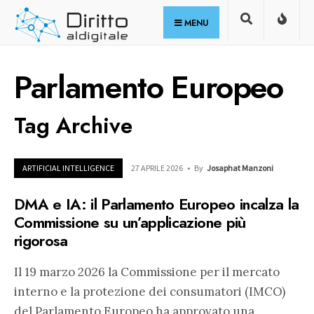
for:
Skip
MENU
to
content
Parlamento Europeo
Tag Archive
ARTIFICIAL INTELLIGENCE
27 APRILE 2026
•
By
Josaphat Manzoni
DMA e IA: il Parlamento Europeo incalza la
Commissione su un’applicazione più
rigorosa
Il 19 marzo 2026 la Commissione per il mercato
interno e la protezione dei consumatori (IMCO)
del Parlamento Europeo ha approvato una