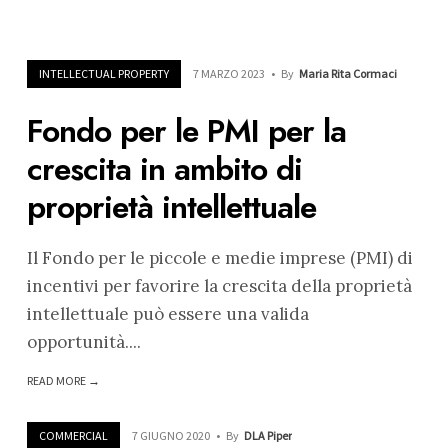
INTELLECTUAL PROPERTY
7 MARZO 2023
•
By
Maria Rita Cormaci
Fondo per le PMI per la
crescita in ambito di
proprietà intellettuale
Il Fondo per le piccole e medie imprese (PMI) di
incentivi per favorire la crescita della proprietà
intellettuale può essere una valida
opportunità.
...
READ MORE →
COMMERCIAL
7 GIUGNO 2020
•
By
DLA Piper