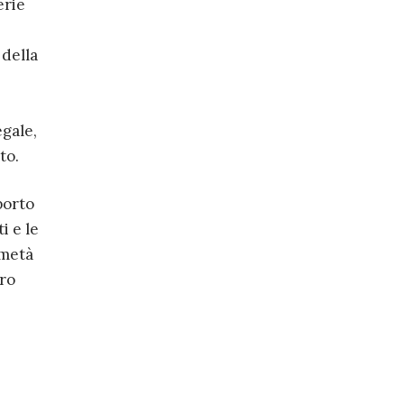
erie
 della
egale,
to.
porto
i e le
 metà
uro