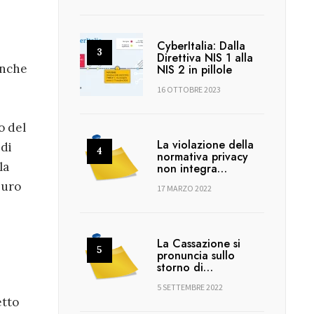
CyberItalia: Dalla
Direttiva NIS 1 alla
anche
NIS 2 in pillole
16 OTTOBRE 2023
o del
La violazione della
di
normativa privacy
la
non integra…
euro
17 MARZO 2022
La Cassazione si
pronuncia sullo
storno di…
5 SETTEMBRE 2022
etto