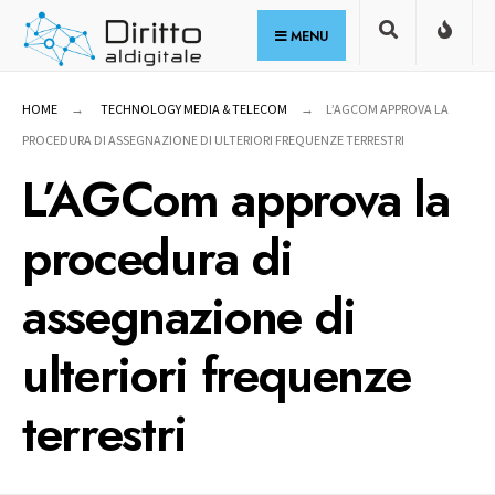
for:
Skip
MENU
to
content
HOME
TECHNOLOGY MEDIA & TELECOM
L’AGCOM APPROVA LA
PROCEDURA DI ASSEGNAZIONE DI ULTERIORI FREQUENZE TERRESTRI
L’AGCom approva la
procedura di
assegnazione di
ulteriori frequenze
terrestri