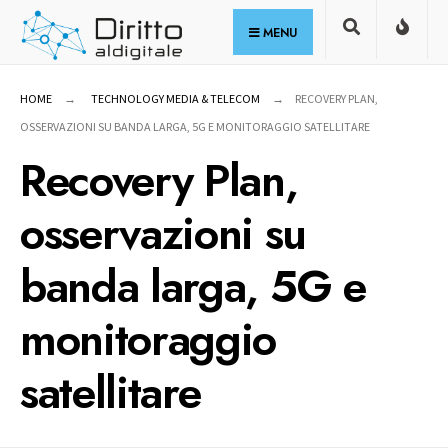
for:
Skip
MENU
to
content
HOME
TECHNOLOGY MEDIA & TELECOM
RECOVERY PLAN,
OSSERVAZIONI SU BANDA LARGA, 5G E MONITORAGGIO SATELLITARE
Recovery Plan,
osservazioni su
banda larga, 5G e
monitoraggio
satellitare