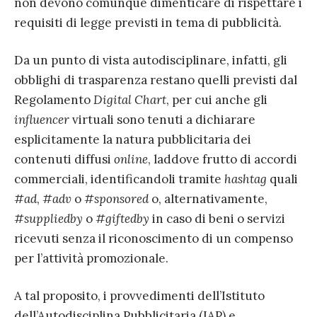
non devono comunque dimenticare di rispettare i
requisiti di legge previsti in tema di pubblicità.
Da un punto di vista autodisciplinare, infatti, gli
obblighi di trasparenza restano quelli previsti dal
Regolamento
Digital Chart
, per cui anche gli
influencer
virtuali sono tenuti a dichiarare
esplicitamente la natura pubblicitaria dei
contenuti diffusi
online
, laddove frutto di accordi
commerciali, identificandoli tramite
hashtag
quali
#
ad
, #
adv
o #
sponsored
o, alternativamente,
#
suppliedby
o #
giftedby
in caso di beni o servizi
ricevuti senza il riconoscimento di un compenso
per l’attività promozionale.
A tal proposito, i provvedimenti dell’Istituto
dell’Autodisciplina Pubblicitaria (IAP) e