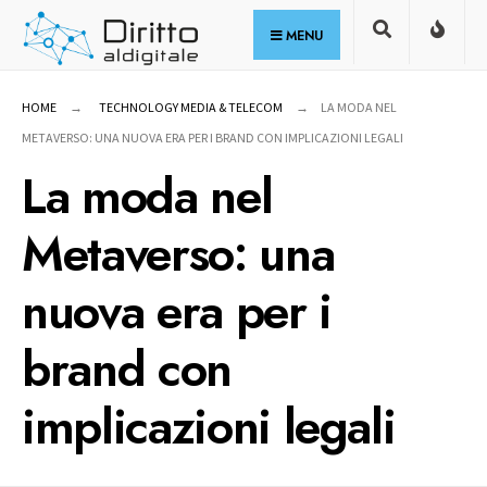
for:
Skip
MENU
to
content
HOME
TECHNOLOGY MEDIA & TELECOM
LA MODA NEL
METAVERSO: UNA NUOVA ERA PER I BRAND CON IMPLICAZIONI LEGALI
La moda nel
Metaverso: una
nuova era per i
brand con
implicazioni legali