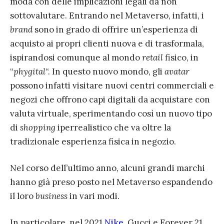
moda con delle implicazioni legali da non
sottovalutare. Entrando nel Metaverso, infatti, i
brand
sono in grado di offrire un’esperienza di
acquisto ai propri clienti nuova e di trasformala,
ispirandosi comunque al mondo
retail
fisico, in
“
phygital
“. In questo nuovo mondo, gli
avatar
possono infatti visitare nuovi centri commerciali e
negozi che offrono capi digitali da acquistare con
valuta virtuale, sperimentando così un nuovo tipo
di
shopping
iperrealistico che va oltre la
tradizionale esperienza fisica in negozio.
Nel corso dell’ultimo anno, alcuni grandi marchi
hanno già preso posto nel Metaverso espandendo
il loro
business
in vari modi.
In particolare, nel 2021
Nike
, Gucci e Forever 21