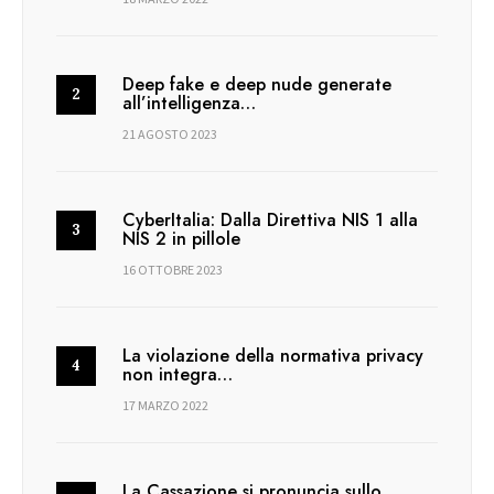
Deep fake e deep nude generate
all’intelligenza…
21 AGOSTO 2023
CyberItalia: Dalla Direttiva NIS 1 alla
NIS 2 in pillole
16 OTTOBRE 2023
La violazione della normativa privacy
non integra…
17 MARZO 2022
La Cassazione si pronuncia sullo