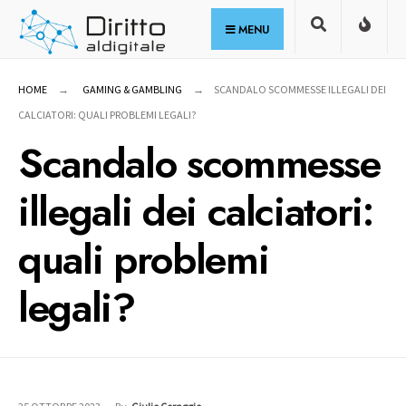
for:
Skip
MENU
to
content
HOME
GAMING & GAMBLING
SCANDALO SCOMMESSE ILLEGALI DEI
CALCIATORI: QUALI PROBLEMI LEGALI?
Scandalo scommesse
illegali dei calciatori:
quali problemi
legali?