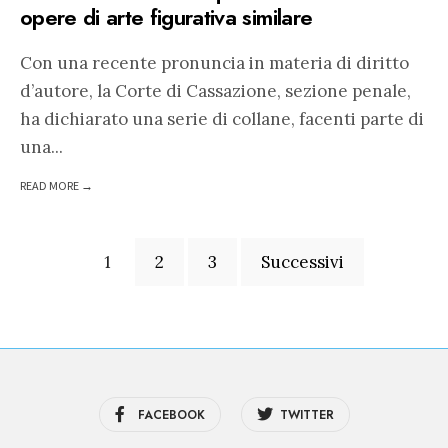
opere di arte figurativa similare
Con una recente pronuncia in materia di diritto
d’autore, la Corte di Cassazione, sezione penale,
ha dichiarato una serie di collane, facenti parte di
una
...
READ MORE →
Paginazione
1
2
3
Successivi
degli
articoli
FACEBOOK
TWITTER