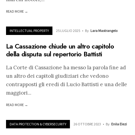
READ MORE →
INTELLECTUAL PROPERTY
25 LUGLIO 2025
•
By
Lara Mastrangelo
La Cassazione chiude un altro capitolo
della disputa sul repertorio Battisti
La Corte di Cassazione ha messo la parola fine ad
un altro dei capitoli giudiziari che vedono
contrapposti gli eredi di Lucio Battisti e una delle
maggiori
...
READ MORE →
DATA PROTECTION & CYBERSECURITY
26 OTTOBRE 2023
•
By
Enila Elezi