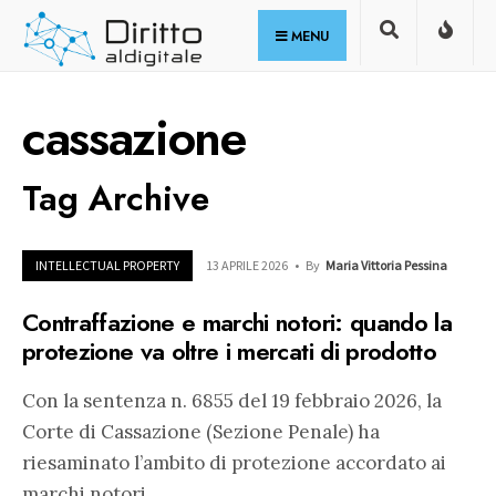
for:
Skip
MENU
to
content
cassazione
Tag Archive
INTELLECTUAL PROPERTY
13 APRILE 2026
•
By
Maria Vittoria Pessina
Contraffazione e marchi notori: quando la
protezione va oltre i mercati di prodotto
Con la sentenza n. 6855 del 19 febbraio 2026, la
Corte di Cassazione (Sezione Penale) ha
riesaminato l’ambito di protezione accordato ai
marchi notori,
...