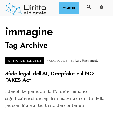
for:
Skip
MENU
to
content
immagine
Tag Archive
ARTIFICIAL INTELLIGENCE
4 GIUGNO 2025
•
By
Lara Mastrangelo
Sfide legali dell’AI, Deepfake e il NO
FAKES Act
I deepfake generati dall’AI determinano
significative sfide legali in materia di diritti della
personalità e autenticità dei contenuti
...