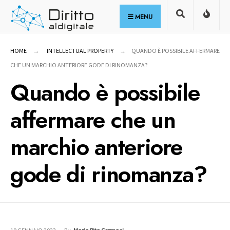
for:
Skip
MENU
to
content
HOME
INTELLECTUAL PROPERTY
QUANDO È POSSIBILE AFFERMARE
CHE UN MARCHIO ANTERIORE GODE DI RINOMANZA?
Quando è possibile
affermare che un
marchio anteriore
gode di rinomanza?