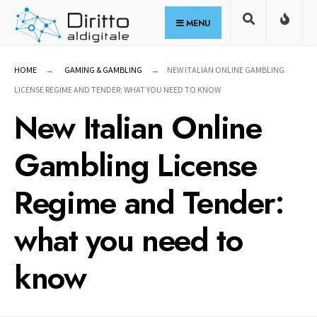
for:
Skip
MENU
to
content
HOME
GAMING & GAMBLING
NEW ITALIAN ONLINE GAMBLING
LICENSE REGIME AND TENDER: WHAT YOU NEED TO KNOW
New Italian Online
Gambling License
Regime and Tender:
what you need to
know