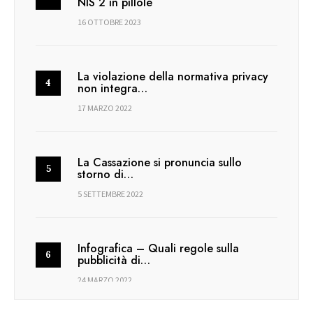
NIS 2 in pillole
16 OTTOBRE 2023
La violazione della normativa privacy
non integra…
17 MARZO 2022
La Cassazione si pronuncia sullo
storno di…
5 SETTEMBRE 2022
Infografica – Quali regole sulla
pubblicità di…
24 MARZO 2022