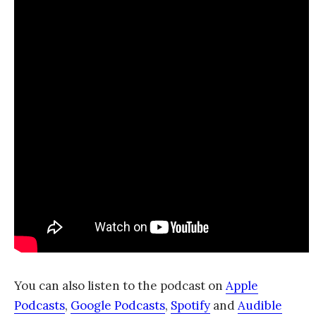
You can also listen to the podcast on
Apple
Podcasts
,
Google Podcasts
,
Spotify
and
Audible