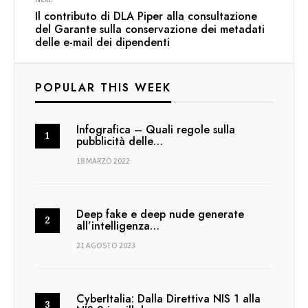
Il contributo di DLA Piper alla consultazione
del Garante sulla conservazione dei metadati
delle e-mail dei dipendenti
POPULAR THIS WEEK
Infografica – Quali regole sulla
pubblicità delle…
18 MARZO 2022
Deep fake e deep nude generate
all’intelligenza…
21 AGOSTO 2023
CyberItalia: Dalla Direttiva NIS 1 alla