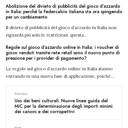
Abolizione del divieto di pubblicità del gioco d’azzardo
in Italia: perché la Federcalcio italiana sta ora spingendo
per un cambiamento
Il divieto di pubblicità del gioco d’azzardo in Italia non
riguarda più solo le restrizioni: questa
...
Regole sul gioco d’azzardo online in Italia: i voucher di
gioco venduti tramite rete retail sono il nuovo punto di
pressione per i provider di pagamento?
Le regole sul gioco d’azzardo online in Italia stanno
entrando in una nuova fase di applicazione, poiché
...
Previous:
Uso dei beni culturali: Nuove linee guida del
MiC per la determinazione degli importi minimi
dei canoni e dei corrispettivi
Next: