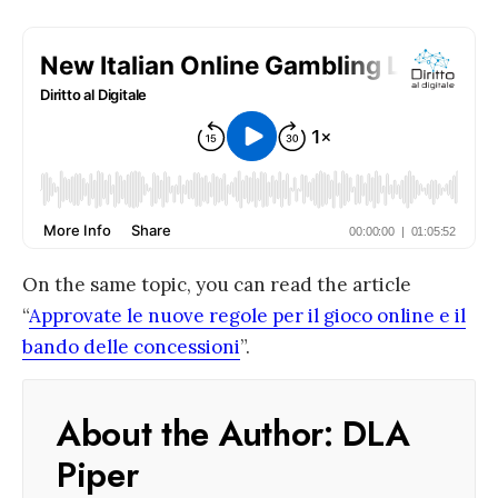
On the same topic, you can read the article
“
Approvate le nuove regole per il gioco online e il
bando delle concessioni
”.
About the Author:
DLA
Piper