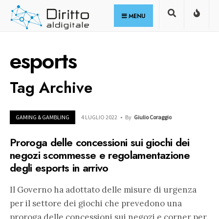
for:
Skip
MENU
to
content
esports
Tag Archive
GAMING & GAMBLING
4 LUGLIO 2022
•
By
Giulio Coraggio
Proroga delle concessioni sui giochi dei
negozi scommesse e regolamentazione
degli esports in arrivo
Il Governo ha adottato delle misure di urgenza
per il settore dei giochi che prevedono una
proroga delle concessioni sui negozi e corner per