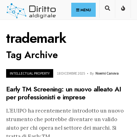
for:
Skip
MENU
to
content
trademark
Tag Archive
INTELLECTUAL PROPERTY
18 DICEMBRE 2025
•
By
Noemi Canova
Early TM Screening: un nuovo alleato AI
per professionisti e imprese
L’EUIPO ha recentemente introdotto un nuovo
strumento che potrebbe diventare un valido
aiuto per chi opera nel settore dei marchi. Si
tratta di Early TM
...