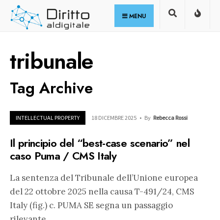
for:
Skip
MENU
to
content
tribunale
Tag Archive
INTELLECTUAL PROPERTY
18 DICEMBRE 2025
•
By
Rebecca Rossi
Il principio del “best-case scenario” nel
caso Puma / CMS Italy
La sentenza del Tribunale dell’Unione europea
del 22 ottobre 2025 nella causa T-491/24, CMS
Italy (fig.) c. PUMA SE segna un passaggio
rilevante
...