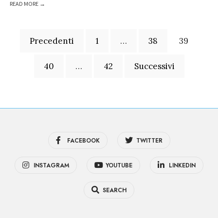
READ MORE →
Paginazione
Precedenti
1
…
38
39
degli
articoli
40
…
42
Successivi
FACEBOOK
TWITTER
INSTAGRAM
YOUTUBE
LINKEDIN
SEARCH