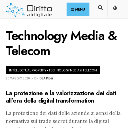
for:
Skip
MENU
to
content
Technology Media &
Telecom
INTELLECTUAL PROPERTY
•
TECHNOLOGY MEDIA & TELECOM
20 MAGGIO 2020
•
By
DLA Piper
La protezione e la valorizzazione dei dati
all’era della digital transformation
La protezione dei dati delle aziende ai sensi della
normativa sui trade secret durante la digital