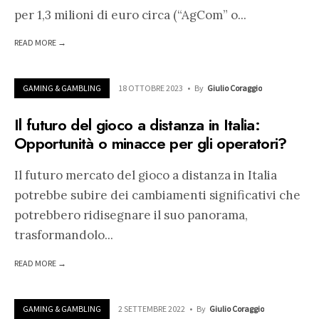
per 1,3 milioni di euro circa (“AgCom” o
...
READ MORE →
GAMING & GAMBLING
18 OTTOBRE 2023
•
By
Giulio Coraggio
Il futuro del gioco a distanza in Italia:
Opportunità o minacce per gli operatori?
Il futuro mercato del gioco a distanza in Italia
potrebbe subire dei cambiamenti significativi che
potrebbero ridisegnare il suo panorama,
trasformandolo
...
READ MORE →
GAMING & GAMBLING
2 SETTEMBRE 2022
•
By
Giulio Coraggio