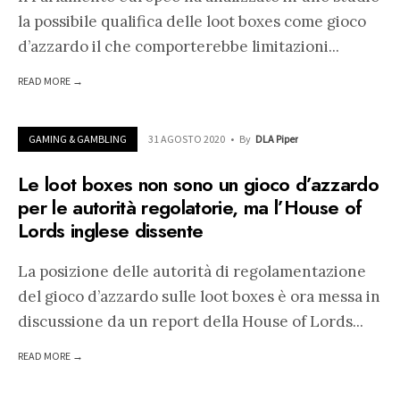
la possibile qualifica delle loot boxes come gioco
d’azzardo il che comporterebbe limitazioni
...
READ MORE →
GAMING & GAMBLING
31 AGOSTO 2020
•
By
DLA Piper
Le loot boxes non sono un gioco d’azzardo
per le autorità regolatorie, ma l’House of
Lords inglese dissente
La posizione delle autorità di regolamentazione
del gioco d’azzardo sulle loot boxes è ora messa in
discussione da un report della House of Lords
...
READ MORE →